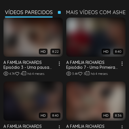
VÍDEOS PARECIDOS
MAIS VÍDEOS COM ASHE
HD
8:22
HD
8:40
A FAMÍLIA RICHARDS
A FAMÍLIA RICHARDS
Episódio 3 - Uma pausa
Episódio 7 - Uma Primeira
merecida
Vez Para Tudo
4.7K
4
há 4 meses
3.4K
3
há 4 meses
HD
8:40
HD
8:36
A FAMÍLIA RICHARDS
A FAMÍLIA RICHARDS