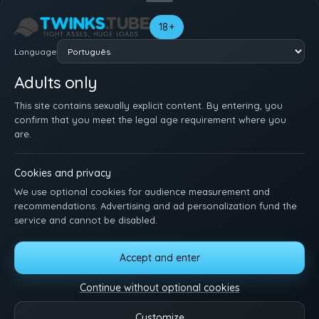
Teu nome
18+
Language
Adults only
This site contains sexually explicit content. By entering, you
confirm that you meet the legal age requirement where you
are.
Cookies and privacy
We use optional cookies for audience measurement and
recommendations. Advertising and ad personalization fund the
service and cannot be disabled.
Accept and enter
INÍCIO
CRIA TUA CONTA
ENTRA
FALE COM A GENTE
REGRAS DA CASA
DMCA
18 U.S.C. 2257
MANAGE COOKIES
Continue without optional cookies
Just sit back, watch, and enjoy. Hit us up with ideas, features, or questions.
Customize