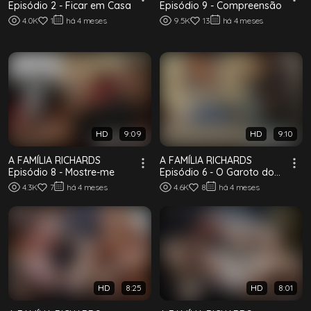
Episódio 2 - Ficar em Casa
Episódio 9 - Compreensão
4.0K
1
há 4 meses
9.5K
13
há 4 meses
HD
9:09
HD
9:10
A FAMÍLIA RICHARDS
A FAMÍLIA RICHARDS
Episódio 8 - Mostre-me
Episódio 6 - O Garoto do
Papai
4.3K
7
há 4 meses
4.6K
8
há 4 meses
HD
8:25
HD
8:01