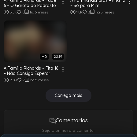
A Família Richards – Tape
A Família Richards – Fita 12
6 – O Garoto do Padrasto
– Só para Mim
3.8K
8
há 5 meses
1.8K
3
há 5 meses
HD
22:19
A Família Richards – Fita 16
– Não Consigo Esperar
2.0K
2
há 5 meses
Carrega mais
Comentários
Seja o primeiro a comentar