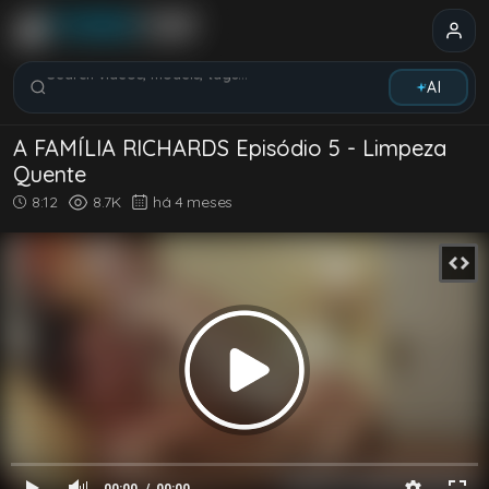
Search videos, models, tags...
AI
A FAMÍLIA RICHARDS Episódio 5 - Limpeza
Quente
8:12
8.7K
há 4 meses