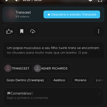
00:00
00:00
Transcest
🔥 Descubra o estúdio Transcest
59 vídeos
8
Um papai musculoso e seu filho twink trans se encontram
no chuveiro para muito mais que um banho. O pai
dominante ensina seu garoto como chupar rola como
profissional, antes de se colocarem em posição 69 e
daddy fudir sua bunda apertada sem capa. O cu do filho
TRANSCEST
ASHER RICHARDS
é aberto pela pica gorda e grossa do papai.
Gozo Dentro (Creampie)
Asiático
Moreno
Loirinh
Comentários
0
↓
Seja o primeiro a comentar