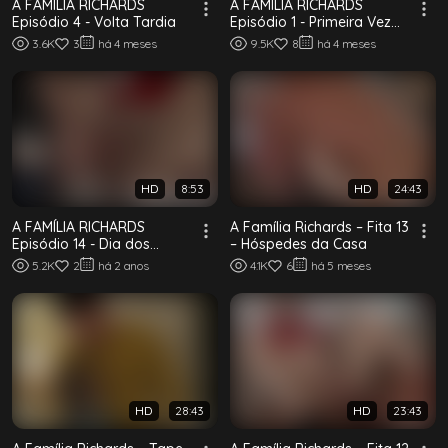
A FAMÍLIA RICHARDS
A FAMÍLIA RICHARDS
Episódio 4 - Volta Tardia
Episódio 1 - Primeira Vez
Especial
3.6K
3
há 4 meses
9.5K
8
há 4 meses
HD
8:53
HD
24:43
A FAMÍLIA RICHARDS
A Família Richards – Fita 13
Episódio 14 - Dia dos
– Hóspedes da Casa
Namorados
5.2K
2
há 2 anos
4.1K
6
há 5 meses
HD
28:43
HD
23:43