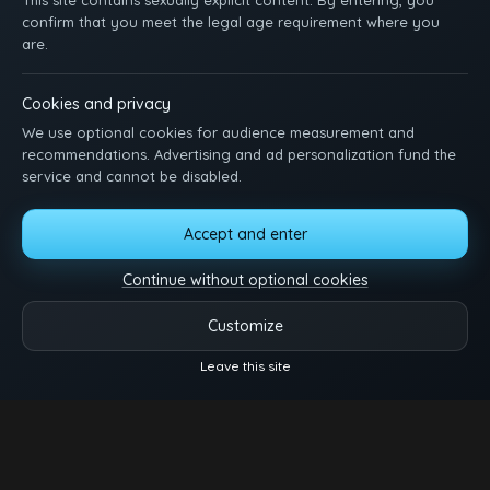
This site contains sexually explicit content. By entering, you
confirm that you meet the legal age requirement where you
are.
Cookies and privacy
We use optional cookies for audience measurement and
recommendations. Advertising and ad personalization fund the
service and cannot be disabled.
Accept and enter
INÍCIO
CRIA TUA CONTA
ENTRA
FALE COM A GENTE
REGRAS DA CASA
DMCA
18 U.S.C. 2257
MANAGE COOKIES
Continue without optional cookies
Just sit back, watch, and enjoy. Hit us up with ideas, features, or questions.
Customize
Vídeos
Categorias
Modelos
Mais
Leave this site
Reels
© 2026.
Twink Tube
- Todos os direitos reservados.