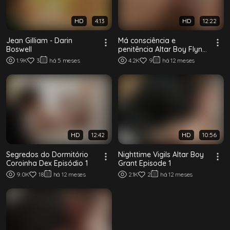
HD
4:13
HD
12:22
Jean Gilliam - Darin
Má consciência e
Boswell
penitência Altar Boy Flynn
Episódio 1
1.9K
3
há 5 meses
4.2K
9
há 12 meses
HD
12:42
HD
10:56
Segredos do Dormitório
Nighttime Vigils Altar Boy
Coroinha Dex Episódio 1
Grant Episode 1
9.0K
18
há 12 meses
2.1K
2
há 12 meses