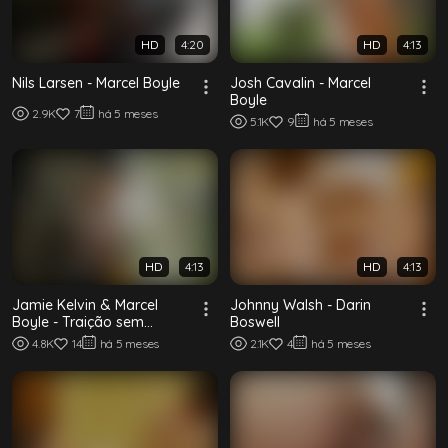
HD
4:20
HD
4:13
Nils Larsen - Marcel Boyle
Josh Cavalin - Marcel
Boyle
2.9K
7
há 5 meses
5.1K
9
há 5 meses
HD
4:13
HD
4:13
Jamie Kelvin & Marcel
Johnny Walsh - Darin
Boyle - Traição sem
Boswell
camisinha
4.8K
14
há 5 meses
2.1K
4
há 5 meses