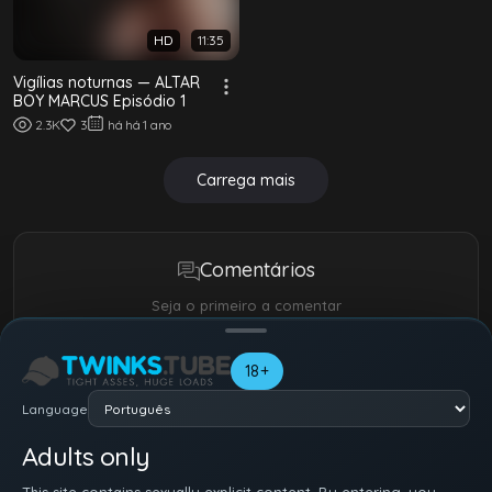
HD
11:35
Vigílias noturnas — ALTAR
BOY MARCUS Episódio 1
2.3K
3
há há 1 ano
Carrega mais
Comentários
Seja o primeiro a comentar
Teu nome
18+
Language
Adults only