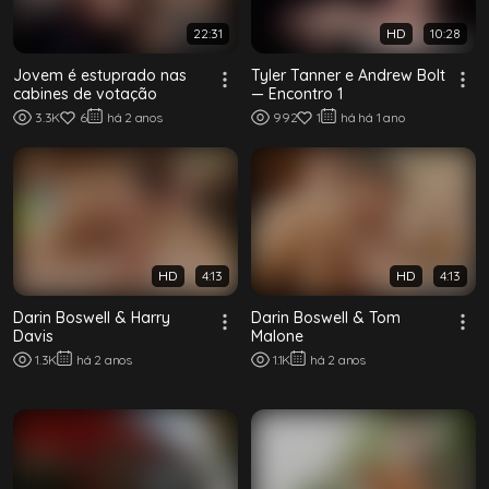
22:31
HD
10:28
Jovem é estuprado nas
Tyler Tanner e Andrew Bolt
cabines de votação
— Encontro 1
3.3K
6
há 2 anos
992
1
há há 1 ano
HD
4:13
HD
4:13
Darin Boswell & Harry
Darin Boswell & Tom
Davis
Malone
1.3K
há 2 anos
1.1K
há 2 anos