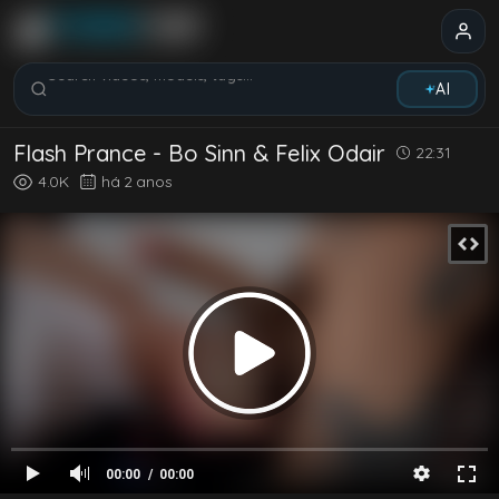
Search videos, models, tags...
AI
Flash Prance - Bo Sinn & Felix Odair
22:31
4.0K
há 2 anos
00:00
00:00